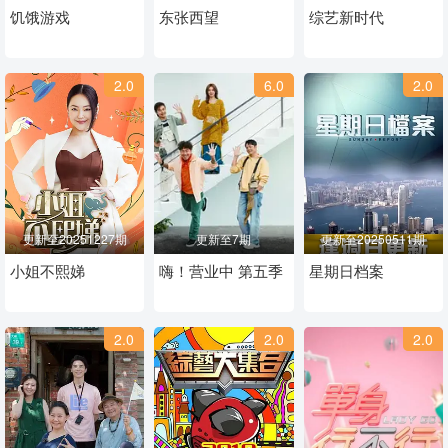
饥饿游戏
东张西望
综艺新时代
2.0
6.0
2.0
更新至20251227期
更新至7期
更新至20250511期
小姐不熙娣
嗨！营业中 第五季
星期日档案
2.0
2.0
2.0