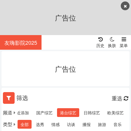
广告位
友嗨影院2025
历史
换肤
菜单
广告位
筛选
重选
频道
推荐
最近添加
国产综艺
港台综艺
日韩综艺
欧美综艺
类型
全部
选秀
情感
访谈
播报
旅游
音乐