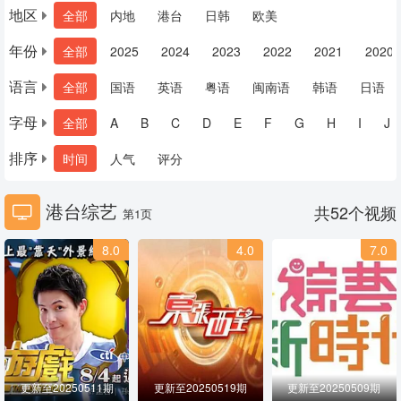
地区
全部
内地
港台
日韩
欧美
年份
全部
2025
2024
2023
2022
2021
2020
语言
全部
国语
英语
粤语
闽南语
韩语
日语
字母
全部
A
B
C
D
E
F
G
H
I
J
排序
时间
人气
评分
港台综艺
共
52
个视频
第1页
8.0
4.0
7.0
更新至20250511期
更新至20250519期
更新至20250509期