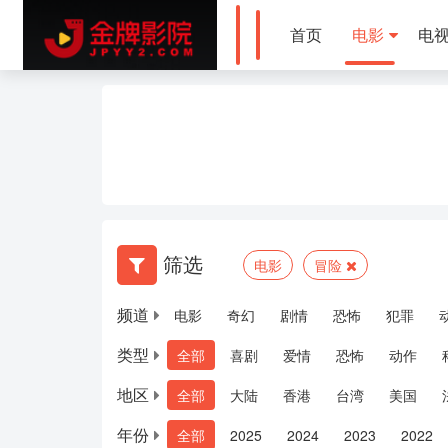
首页
电影
电
筛选
电影
冒险
频道
电影
奇幻
剧情
恐怖
犯罪
类型
全部
喜剧
爱情
恐怖
动作
地区
全部
大陆
香港
台湾
美国
年份
全部
2025
2024
2023
2022