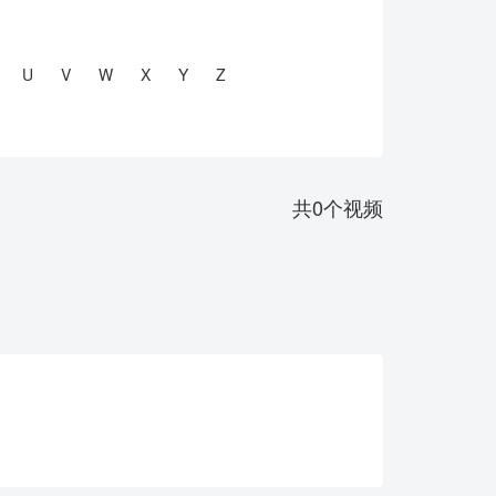
U
V
W
X
Y
Z
共
0
个视频