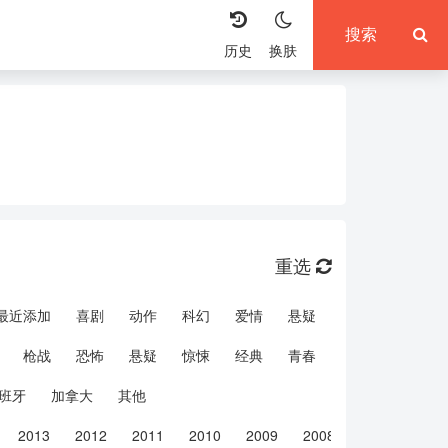
历史
换肤
重选
最近添加
喜剧
动作
科幻
爱情
悬疑
枪战
恐怖
悬疑
惊悚
经典
青春
文艺
微电影
班牙
加拿大
其他
2013
2012
2011
2010
2009
2008
2007
200