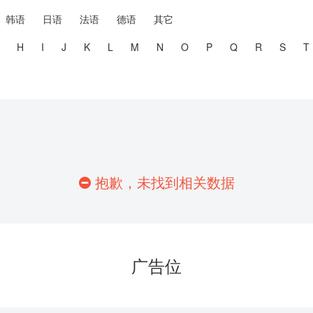
韩语
日语
法语
德语
其它
H
I
J
K
L
M
N
O
P
Q
R
S
T
抱歉，未找到相关数据
广告位