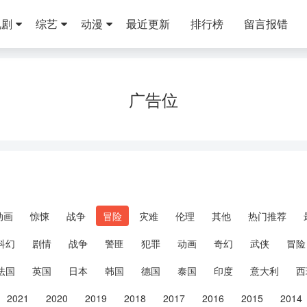
视剧
综艺
动漫
最近更新
排行榜
留言报错
广告位
动画
惊悚
战争
冒险
灾难
伦理
其他
热门推荐
科幻
剧情
战争
警匪
犯罪
动画
奇幻
武侠
冒险
法国
英国
日本
韩国
德国
泰国
印度
意大利
西
2021
2020
2019
2018
2017
2016
2015
2014