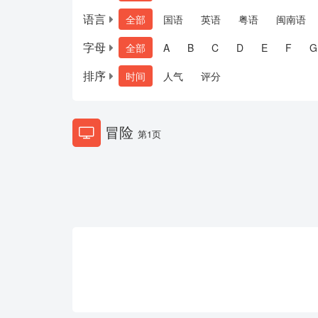
语言
全部
国语
英语
粤语
闽南语
字母
全部
A
B
C
D
E
F
G
排序
时间
人气
评分
冒险
第1页