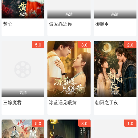
高清
高清
高清
焚心​
偏爱靠近你​
御渊令​
5.0
3.0
2.0
高清
高清
高清
三嫁魔君​
冰蓝遇见暖黄​
朝阳之于夜​
5.0
8.0
1.0