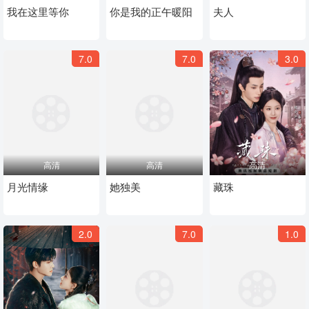
我在这里等你
你是我的正午暖阳
夫人
7.0
7.0
3.0
高清
高清
高清
月光情缘
她独美​
藏珠
2.0
7.0
1.0