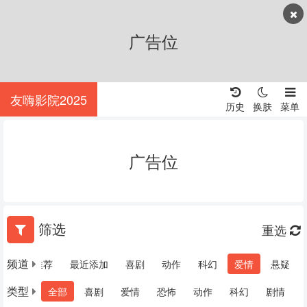
广告位
友嗨影院2025
历史
换肤
菜单
广告位
筛选
重选
频道
热门推荐
最近添加
喜剧
动作
科幻
爱情
悬疑
类型
全部
喜剧
爱情
恐怖
动作
科幻
剧情