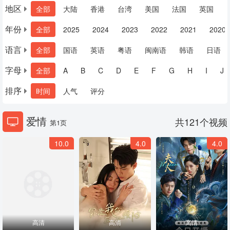
地区
全部
大陆
香港
台湾
美国
法国
英国
年份
全部
2025
2024
2023
2022
2021
2020
语言
全部
国语
英语
粤语
闽南语
韩语
日语
字母
全部
A
B
C
D
E
F
G
H
I
J
排序
时间
人气
评分
爱情
共
121
个视频
第1页
10.0
4.0
4.0
高清
高清
高清