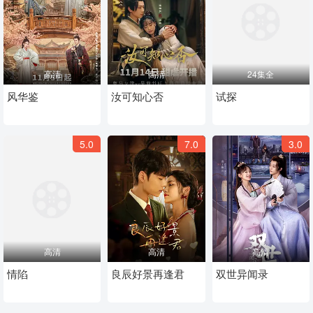
高清
高清
24集全
风华鉴
汝可知心否
试探
5.0
7.0
3.0
高清
高清
高清
情陷
良辰好景再逢君
双世异闻录