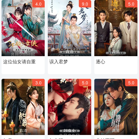
4.0
9.0
5.0
高清
高清
高清
这位仙女请自重
误入君梦
逐心
3.0
5.0
5.0
高清
26集全
高清