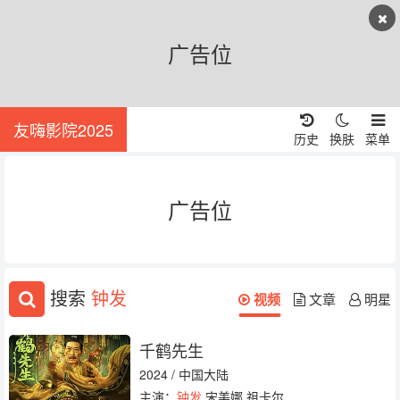
广告位
友嗨影院2025
历史
换肤
菜单
广告位
搜索
钟发
视频
文章
明星
千鹤先生
2024 / 中国大陆
主演：
钟发
宋美娜 祖卡尔