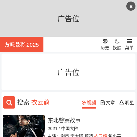
广告位
友嗨影院2025
历史
换肤
菜单
广告位
搜索
衣云鹤
视频
文章
明星
东北警察故事
2021 / 中国大陆
主演：谢苗 李大强 顾靖
衣云鹤
包小平