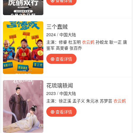
查看详情
三个蠢贼
2024 / 中国大陆
主演：修睿 杜玉明
衣云鹤
孙蛟龙 耿一正 唐
鉴军 高旻睿 张百乔
查看详情
花琉璃轶闻
2023 / 中国大陆
主演：徐正溪 孟子义 朱元冰 苏梦芸
衣云鹤
查看详情