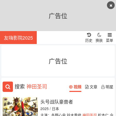
广告位
友嗨影院2025
历史
换肤
菜单
广告位
搜索
神田圣司
视频
文章
明星
头号战队豪兽者
2025 / 日本
主演：冬野心央 铃木秀修
神田圣司
松本仁 今