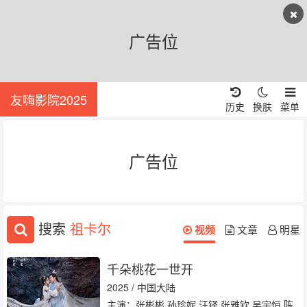
广告位
友嗨影院2025
历史
换肤
菜单
广告位
搜索
祖卡尔
视频
文章
明星
千朵桃花一世开
2025 / 中国大陆
主演：张彬彬 孙珍妮 汪铎 张雅钦 吴宇恒 陈