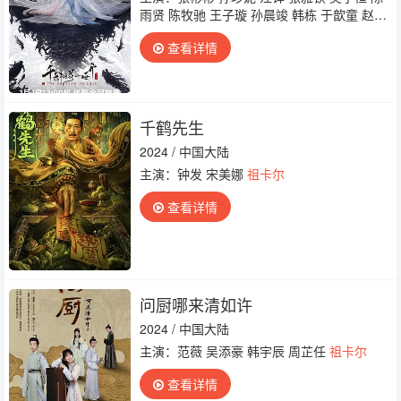
雨贤 陈牧驰 王子璇 孙晨竣 韩栋 于歆童 赵
昕 荣梓希 陈思斯 赵滨 张宁江 丹增晋美 董子
查看详情
凡 孙子航 王佳璇 徐扬灏 李祉默 杨博潇
祖卡
尔
段星羽 于洋 宋麒 赵子络 符骞文 王昱凯 李
哲序
千鹤先生
2024 / 中国大陆
主演：钟发 宋美娜
祖卡尔
查看详情
问厨哪来清如许
2024 / 中国大陆
主演：范薇 吴添豪 韩宇辰 周芷任
祖卡尔
查看详情