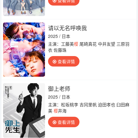
查看详情
请以无名呼唤我
2025 / 日本
主演：工藤美
樱
尾碕真花 中井友望 三原羽
衣 佐藤珠
查看详情
御上老师
2025 / 日本
主演：松坂桃李 吉冈里帆 迫田孝也 臼田麻
美
樱
井海
查看详情