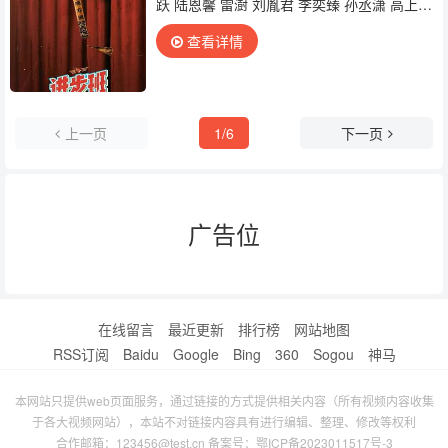
跃 陆恩馨 雷澍 刘胤君 李奕臻 孙丞潇 高上
淇 师子寻 王阡惠 王术一 徐好 肖凯文 郭颖 赵
查看详情
樱
子
上一页
1/6
下一页
广告位
在线留言
最近更新
排行榜
网站地图
RSS订阅
Baidu
Google
Bing
360
Sogou
神马
本网站只提供web页面服务，通过链接的方式提供相关内容（所有视频内容收集
于各大视频网站），本站不对链接内容具有进行编辑、整理、修改等权利
合作邮箱：123456@test.cn 备案号：
鄂ICP备2023011517号-3