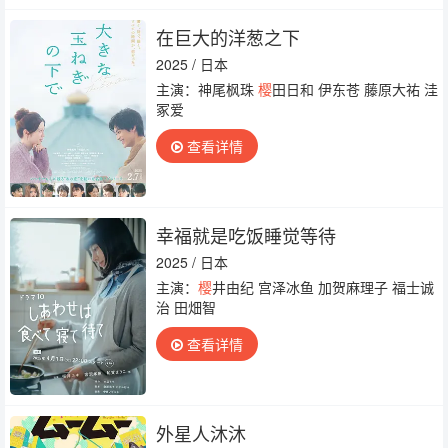
在巨大的洋葱之下
2025 / 日本
主演：神尾枫珠
樱
田日和 伊东苍 藤原大祐 洼
冢爱
查看详情
幸福就是吃饭睡觉等待
2025 / 日本
主演：
樱
井由纪 宫泽冰鱼 加贺麻理子 福士诚
治 田畑智
查看详情
外星人沐沐