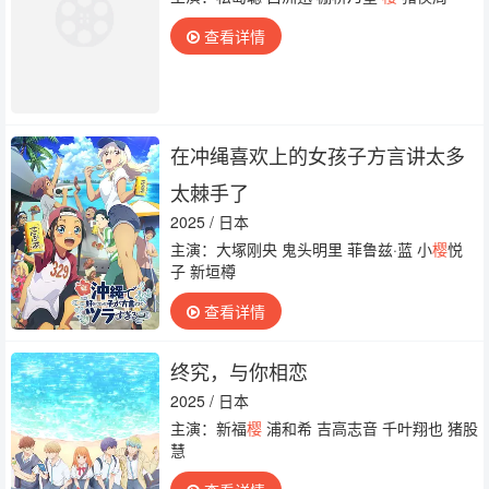
查看详情
在冲绳喜欢上的女孩子方言讲太多
太棘手了
2025 / 日本
主演：大塚刚央 鬼头明里 菲鲁兹·蓝 小
樱
悦
子 新垣樽
查看详情
终究，与你相恋
2025 / 日本
主演：新福
樱
浦和希 吉高志音 千叶翔也 猪股
慧