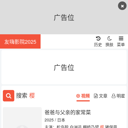
广告位
友嗨影院2025
历史
换肤
菜单
广告位
搜索
樱
视频
文章
明星
爸爸与父亲的家常菜
2025 / 日本
主演：松岛聪 白洲迅 棚桥乃望
樱
猪俣周