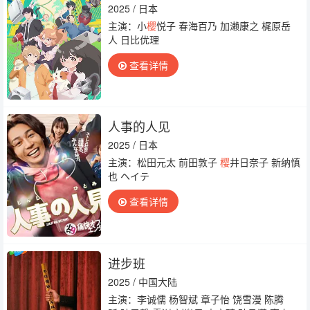
2025 / 日本
主演：小
樱
悦子 春海百乃 加濑康之 梶原岳
人 日比优理
查看详情
人事的人见
2025 / 日本
主演：松田元太 前田敦子
樱
井日奈子 新纳慎
也 ヘイテ
查看详情
进步班
2025 / 中国大陆
主演：李诚儒 杨智斌 章子怡 饶雪漫 陈腾