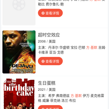
勒比 费尔鲁扎·鲍
查看详情
超时空效应
2006 / 美国
主演：丹泽尔·华盛顿 宝拉·巴顿
方·基默
吉姆·
卡维泽 亚当·戈德
查看详情
生日蛋糕
2021 / 美国
主演：希罗·弗南德兹
方·基默
伊万·麦克格雷
格 威廉·菲克纳 洛兰·布拉