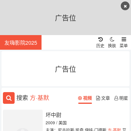
广告位
友嗨影院2025
历史
换肤
菜单
广告位
搜索
方·基默
视频
文章
明星
坏中尉
2009 / 美国
主演：尼古拉斯·凯奇 伊娃·门德斯
方·基默
艾