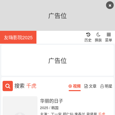
广告位
友嗨影院2025
历史
换肤
菜单
广告位
搜索
千虎
视频
文章
明星
华丽的日子
2025 / 韩国
主演：丁一宇 郑仁仙 李泰兰 尹贤旻
千虎