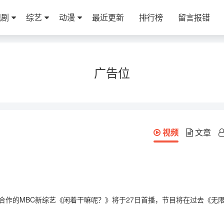
视剧
综艺
动漫
最近更新
排行榜
留言报错
广告位
视频
文章
合作的MBC新综艺《闲着干嘛呢？》将于27日首播，节目将在过去《无
6点播出。此前曾通过新设的油管频道《闲着干嘛呢？》播出了5篇接力摄