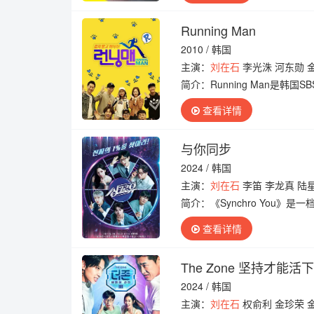
Running Man
2010 / 韩国
主演：
刘在石
李光洙 河东勋 
简介：
Running Man是
“家族诞生”第一季结束后时隔
查看详情
与你同步‎
2024 / 韩国
主演：
刘在石
李笛 李龙真 陆
简介：
《Synchro You
级歌手们呈现的1%的翻唱舞台
查看详情
The Zone 坚持才能活下
2024 / 韩国
主演：
刘在石
权俞利 金珍荣 