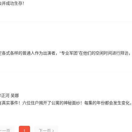
去并成功生存！
定各式各样的普通人作为出演者，“专业军团”在他们的空闲时间进行拜访
别的幸运礼物，旨在给忙碌生活的市民们带去与众不同的内啡肽。
李正河 吴娜
有真实事件！六位住户揭开了公寓的神秘面纱！每集的年份都会发生变化
解开“公寓的秘密”。谁将成为揭开隐藏秘密的主角？一部灵感源自真实公
上一页
1
下一页