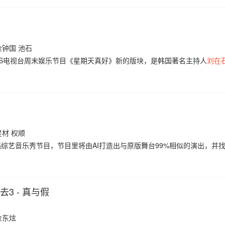
金钟国 池石
韩国SBS电视台周末娱乐节目《星期天真好》新的版块，是韩国著名主持人
刘在
五个月接手的SBS新艺能节目，作为
刘在石
的SBS艺能节目回归之作，run..
星材 权顺
》是一档综艺音乐秀节目，节目里将由AI打造出与原版舞台99%相似的演出，并
。
去3 - 真与假
金东炫