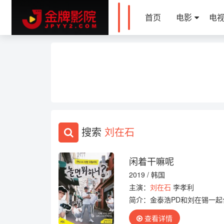
首页
电影
电
搜索
刘在石
闲着干嘛呢
2019 / 韩国
主演：
刘在石
李孝利
简介：
金泰浩PD和刘在锡一起
战》播出的时间段每周六下午
查看详情
内容，发出...