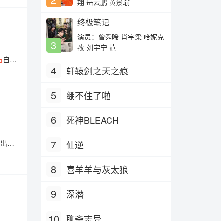
翔 岳云鹏 黄景瑜
终极笔记
演员：曾舜晞 肖宇梁 哈妮克
3
孜 刘宇宁 范
石
自
4
轩辕剑之天之痕
.
5
绷不住了啦
6
死神BLEACH
7
找出顶
仙逆
8
喜羊羊与灰太狼
9
深潜
10
聊斋志异