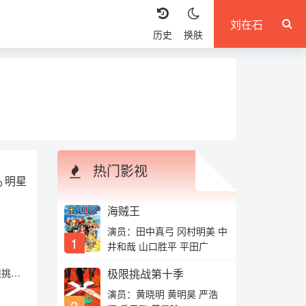
历史
换肤
热门影视
明星
海贼王
演员：田中真弓 冈村明美 中
1
井和哉 山口胜平 平田广
限挑
极限挑战第十季
影机的
演员：黄晓明 黄明昊 严浩
2