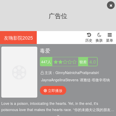
广告位
友嗨影院2025
历史
换肤
菜单
毒爱
4.0
447
人
较差
主演：
GinnyNatnichaPratipnatsiri
JaynaAngelinaStevens
谭雅缇·塔微辛塔纳
RenéeVeronicaPagano
立即播放
Love is a poison, intoxicating the hearts. Yet, in the end, it's
poisonous love that makes the hearts race. “你的未婚夫让我的朋友怀
孕了。”Prem医生（Ginny饰）在自己期待已久的婚礼上，听到了来自