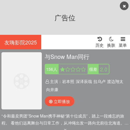
广告位
友嗨影院2025
历史
换肤
菜单
与Snow Man同行
2.0
156
人
很差
主演：
岩本照
深泽辰哉
拉乌卢
渡边翔太
向井康
立即播放
“令和最卖男团”Snow Man携手神秘“第十位成员”，踏上一段难忘的旅
程。 看他们远离舞台与日常工作，从冲绳出发一路向北前往北海道。
无脚本．零设限．百分百Snow Man，还独家收录未公开片段。