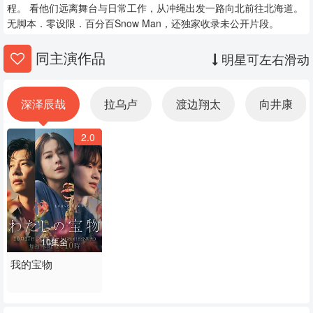
程。 看他们远离舞台与日常工作，从冲绳出发一路向北前往北海道。
无脚本．零设限．百分百Snow Man，还独家收录未公开片段。
同主演作品
明星可左右滑动
深泽辰哉
拉乌卢
渡边翔太
向井康
2.0
10集全
我的宝物