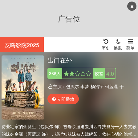
广告位
友嗨影院2025
历史
换肤
菜单
出门在外
4.0
366
人
较差
主演：
包贝尔
李梦
杨皓宇
何蓝逗
于
立即播放
待业宅家的余良生（包贝尔 饰）被母亲逼迫去川西寻找孤身一人去支教
的妹妹余潇（何蓝逗 饰），却得知妹妹被人贩绑架，救妹心切的他就此