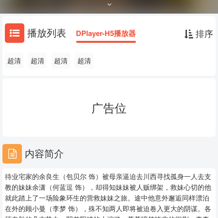
踏上了一场险象环生的营救妹妹之旅。途中他意外邂逅同样漂泊在外的
顾小曼（李梦 饰），殊不知两人即将被迫卷入更大的阴谋。各怀鬼胎的
几方势力，阴差阳错的上演了一幕幕啼笑皆非的闹剧。真真假假的身
播放列表
排序
DPlayer-H5播放器
份、荒诞离谱的误会……旅途的终点到底还有什么等待着他们？
超清
超清
超清
超清
广告位
内容简介
待业宅家的余良生（包贝尔 饰）被母亲逼迫去川西寻找孤身一人去支
教的妹妹余潇（何蓝逗 饰），却得知妹妹被人贩绑架，救妹心切的他
就此踏上了一场险象环生的营救妹妹之旅。途中他意外邂逅同样漂泊
在外的顾小曼（李梦 饰），殊不知两人即将被迫卷入更大的阴谋。各