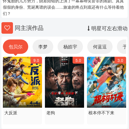
怀鬼胎的几方势力，阴差阳错的上演了一幕幕啼笑皆非的闹剧。真真
假假的身份、荒诞离谱的误会……旅途的终点到底还有什么等待着他
们？
同主演作品
明星可左右滑动
包贝尔
李梦
杨皓宇
何蓝逗
于
9.0
5.0
3.0
高清
高清
高清
大反派
老狗
根本停不下来