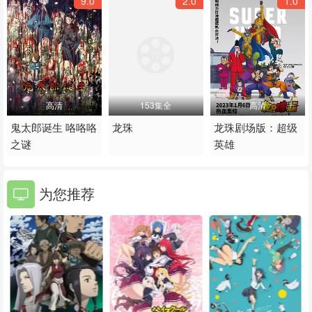
9.0
2.0
1.0
55
56
57
58
59
60
61
62
63
64
65
66
高清
153集全
高清
67
68
69
鬼太郎诞生 咯咯咯
龙珠
龙珠剧场版：超级
之谜
英雄
70
71
72
73
74
75
为您推荐
76
77
78
79
80
81
82
83
84
85
86
87