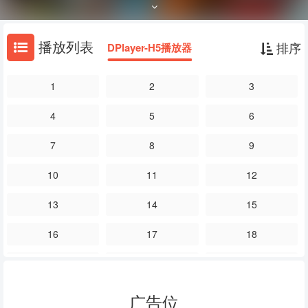
走入婚姻殿堂，并生下了可爱的儿子悟饭。然而更大的危机一波又一波
向勇敢的战士们袭来。打头阵的赛亚人拉迪兹，意外揭开了悟空的身
世。宿命的对手贝吉塔则 让悟空真正见识到高手的存在。在此之后，那
播放列表
排序
DPlayer-H5播放器
美克星、弗利札、超级赛亚人、人造人、未来少年、魔人布欧。精彩戏
码接连上演，拉开了龙珠Z的宏大篇章…… 本片根据日本漫画家鸟山明
1
2
3
的同名经典原著改编。
4
5
6
7
8
9
10
11
12
13
14
15
16
17
18
19
20
21
22
23
24
广告位