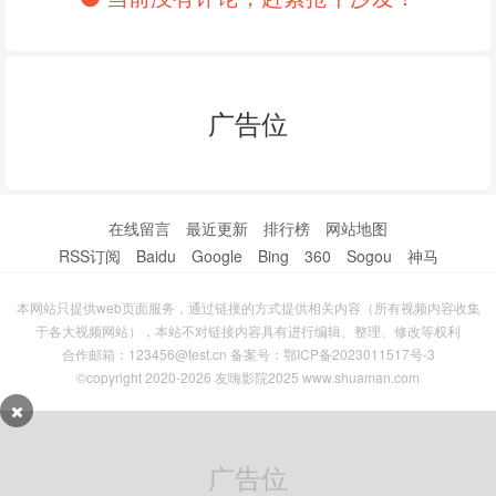
118
119
120
121
122
123
124
125
126
广告位
127
128
129
130
131
132
在线留言
最近更新
排行榜
网站地图
133
134
135
RSS订阅
Baidu
Google
Bing
360
Sogou
神马
136
137
138
本网站只提供web页面服务，通过链接的方式提供相关内容（所有视频内容收集
于各大视频网站），本站不对链接内容具有进行编辑、整理、修改等权利
139
140
141
合作邮箱：123456@test.cn 备案号：
鄂ICP备2023011517号-3
©copyright 2020-2026 友嗨影院2025 www.shuaman.com
142
143
144
145
146
147
广告位
148
149
150