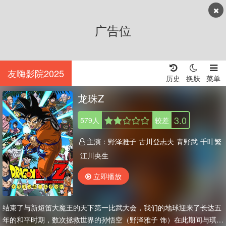
广告位
友嗨影院2025
历史
换肤
菜单
龙珠Z
3.0
579
人
较差
主演：
野泽雅子
古川登志夫
青野武
千叶繁
江川央生
立即播放
结束了与新短笛大魔王的天下第一比武大会，我们的地球迎来了长达五
年的和平时期，数次拯救世界的孙悟空（野泽雅子 饰）在此期间与琪琪