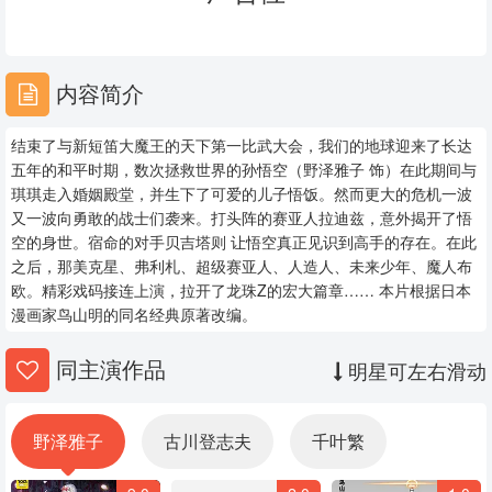
25
26
27
28
29
30
内容简介
31
32
33
结束了与新短笛大魔王的天下第一比武大会，我们的地球迎来了长达
34
35
36
五年的和平时期，数次拯救世界的孙悟空（野泽雅子 饰）在此期间与
琪琪走入婚姻殿堂，并生下了可爱的儿子悟饭。然而更大的危机一波
37
38
39
又一波向勇敢的战士们袭来。打头阵的赛亚人拉迪兹，意外揭开了悟
空的身世。宿命的对手贝吉塔则 让悟空真正见识到高手的存在。在此
40
41
42
之后，那美克星、弗利札、超级赛亚人、人造人、未来少年、魔人布
欧。精彩戏码接连上演，拉开了龙珠Z的宏大篇章…… 本片根据日本
43
44
45
漫画家鸟山明的同名经典原著改编。
46
47
48
同主演作品
明星可左右滑动
49
50
51
野泽雅子
古川登志夫
千叶繁
52
53
54