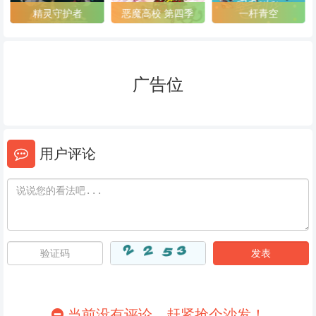
精灵守护者
恶魔高校 第四季
一杆青空
88
89
90
91
92
93
广告位
94
95
96
97
98
99
100
101
102
用户评论
103
104
105
106
107
108
109
110
111
112
113
114
115
116
117
当前没有评论，赶紧抢个沙发！